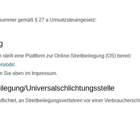
nsnummer gemäß § 27 a Umsatzsteuergesetz:
g
ellt eine Plattform zur Online-Streitbeilegung (OS) bereit:
rs/odr/
.
n Sie oben im Impressum.
eilegung/Universal­schlichtungs­stelle
rpflichtet, an Streitbeilegungsverfahren vor einer Verbrauchersc